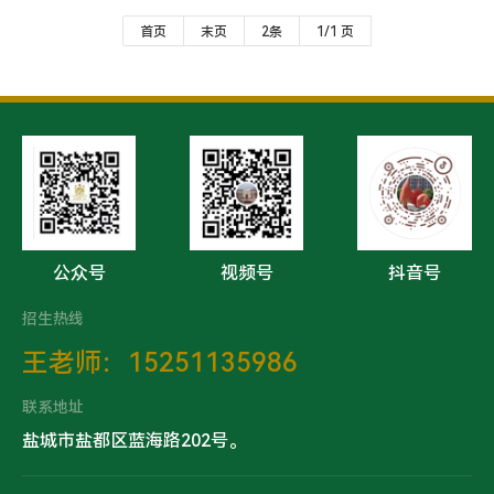
2. 认真参加教学研究和教学改革，不断提高教学质量；
首页
末页
2条
1/1 页
3. 遵守职业道德，品行端正，团结同志，为人师表。
三、任职要求：
1. 遵纪守法，品行端正，关爱学生，热爱教育事业，追
求卓越，做职业道德好、信誉好、技能好的三好职业教师，
无违法犯罪记录；
2. 50周岁以下，本科及以上学历，持有相应学科高中教
师资格证；
3. 语言表达能力强，性格开朗、亲和力强；
4.英语教师要求持有英语专业八级证书，口音纯正；
5.国家及省、市、区级优秀教师、骨干教师优先；
公众号
视频号
抖音号
6.具有三年以上全日制高中教学工作经验，具有高中毕
业班教育教学经验者优先；
招生热线
7. 优秀骨干教师及应往届毕业生可适当放宽要求。
王老师：15251135986
8. 能胜任班主任工作者优先录用。
四、工作地点：
联系地址
江苏省盐城市盐都区蓝海路
202号
盐城市盐都区蓝海路202号。
五、薪资福利：
1. 薪资待遇：